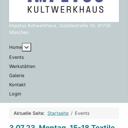
Impetus Kultwerkhaus, Quiddestraße 35, 81735
München
Weitere Informationen: Home
Home
Events
Werkstätten
Galerie
Kontakt
Login
Aktuelle Seite:
Startseite
Events
3.07.23, Montag, 15-18 Textile