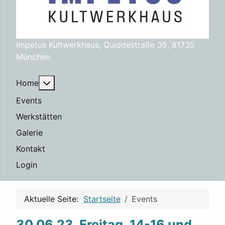
Impetus Kultwerkhaus, Quiddestraße 35, 81735
München
Weitere Informationen: Home
Home
Events
Werkstätten
Galerie
Kontakt
Login
Aktuelle Seite:
Startseite
Events
30.06.23, Freitag, 14-16 und