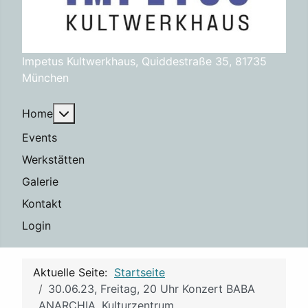
Impetus Kultwerkhaus, Quiddestraße 35, 81735
München
Weitere Informationen: Home
Home
Events
Werkstätten
Galerie
Kontakt
Login
Aktuelle Seite:
Startseite
30.06.23, Freitag, 20 Uhr Konzert BABA
ANARCHIA, Kulturzentrum