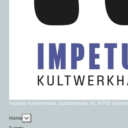
Impetus Kultwerkhaus, Quiddestraße 35, 81735 Münch
Weitere Informationen: Home
Home