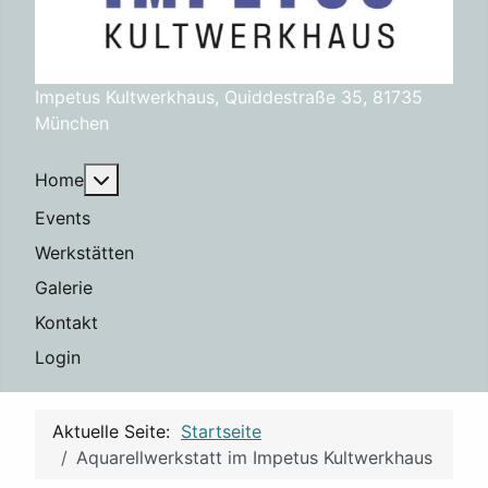
Impetus Kultwerkhaus, Quiddestraße 35, 81735
München
Weitere Informationen: Home
Home
Events
Werkstätten
Galerie
Kontakt
Login
Aktuelle Seite:
Startseite
Aquarellwerkstatt im Impetus Kultwerkhaus