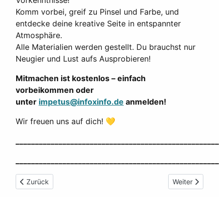
Vorkenntnisse!
Komm vorbei, greif zu Pinsel und Farbe, und
entdecke deine kreative Seite in entspannter
Atmosphäre.
Alle Materialien werden gestellt. Du brauchst nur
Neugier und Lust aufs Ausprobieren!
Mitmachen ist kostenlos – einfach
vorbeikommen oder
unter
impetus@infoxinfo.de
anmelden!
Wir freuen uns auf dich! 💛
____________________________________________________
____________________________________________________
Vorheriger Beitrag: Stilles Malen
Nächster Beit
Zurück
Weiter