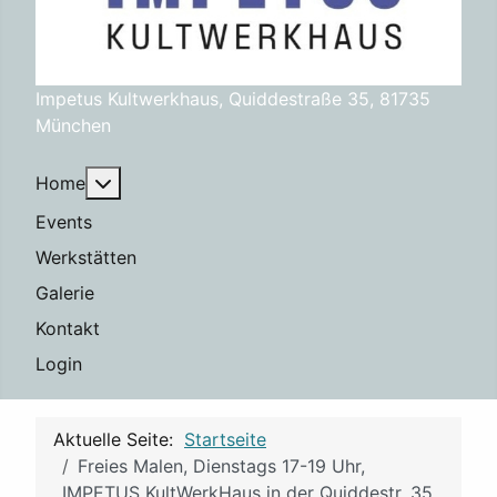
Impetus Kultwerkhaus, Quiddestraße 35, 81735
München
Weitere Informationen: Home
Home
Events
Werkstätten
Galerie
Kontakt
Login
Aktuelle Seite:
Startseite
Freies Malen, Dienstags 17-19 Uhr,
IMPETUS KultWerkHaus in der Quiddestr. 35