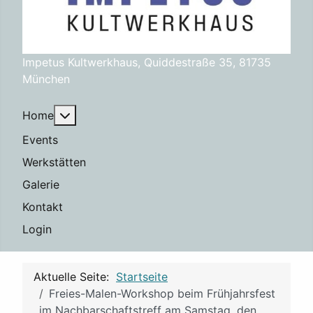
Impetus Kultwerkhaus, Quiddestraße 35, 81735
München
Weitere Informationen: Home
Home
Events
Werkstätten
Galerie
Kontakt
Login
Aktuelle Seite:
Startseite
Freies-Malen-Workshop beim Frühjahrsfest
im Nachbarschaftstreff am Samstag, den